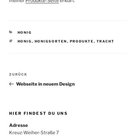
meiner
Produkte-Seite
erklärt.
KATEGORIEN
HONIG
SCHLAGWÖRTER
HONIG
,
HONIGSORTEN
,
PRODUKTE
,
TRACHT
Beitragsnavigation
Vorheriger
ZURÜCK
Beitrag
Webseite in neuem Design
HIER FINDEST DU UNS
Adresse
Kreuz-Weiher-Straße 7